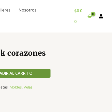
lleres
Nosotros
$
0.0
0
k corazones
ADIR AL CARRITO
uetas:
Moldes
,
Velas