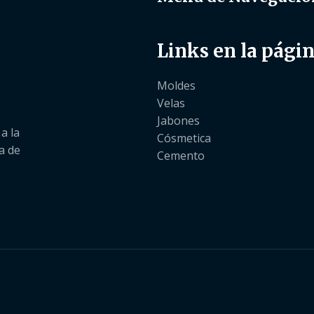
Links en la pági
Moldes
Velas
Jabones
a la
Cósmetica
a de
Cemento