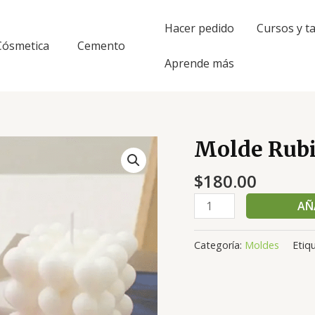
Hacer pedido
Cursos y ta
Cósmetica
Cemento
Aprende más
Molde Rubi
Molde
Rubik
$
180.00
corazones
cantidad
AÑ
Categoría:
Moldes
Etiq