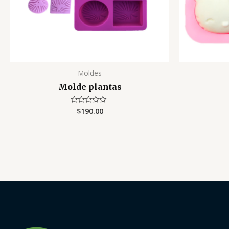
Moldes
Molde plantas
$
190.00
Valorado
con
0
de
5