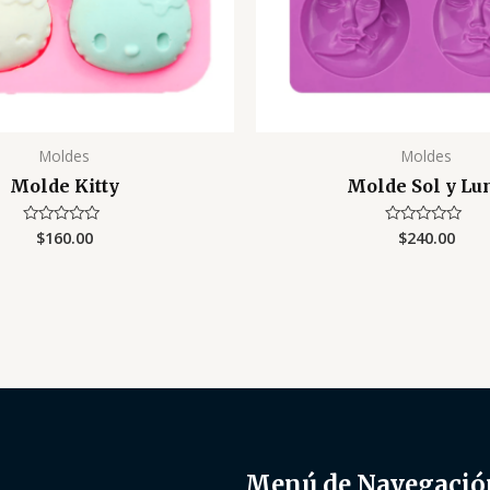
Moldes
Moldes
Molde Kitty
Molde Sol y Lu
$
160.00
$
240.00
Valorado
Valorado
con
con
0
0
de
de
5
5
Menú de Navegació