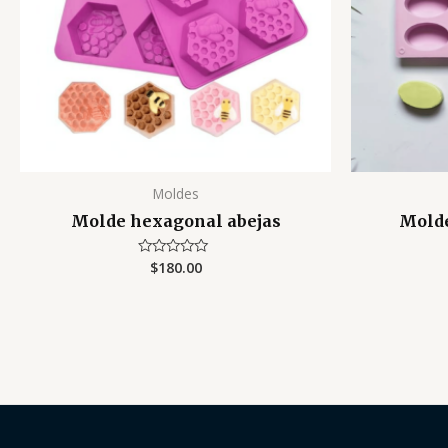
Moldes
Molde hexagonal abejas
Molde
$
180.00
Valorado
con
0
de
5