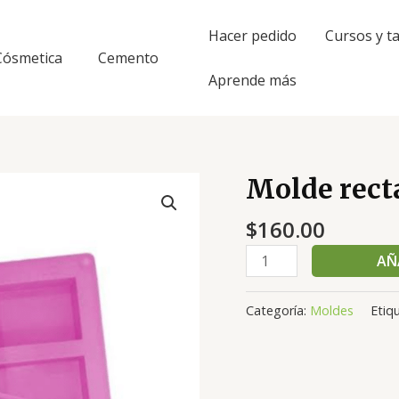
Hacer pedido
Cursos y ta
Cósmetica
Cemento
Aprende más
Molde rect
Molde
rectangular
$
160.00
6
cavidades
AÑ
cantidad
Categoría:
Moldes
Etiq