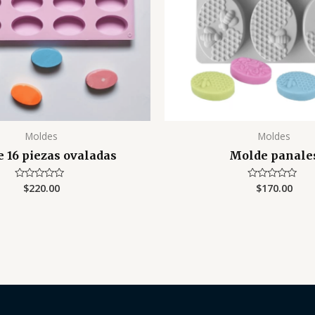
Moldes
Moldes
 16 piezas ovaladas
Molde panale
$
220.00
$
170.00
Valorado
Valorado
con
con
0
0
de
de
5
5