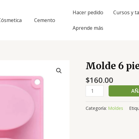
Hacer pedido
Cursos y ta
Cósmetica
Cemento
Aprende más
Molde 6 pi
Molde
6
$
160.00
piezas
ovaladas
AÑ
cantidad
Categoría:
Moldes
Etiq