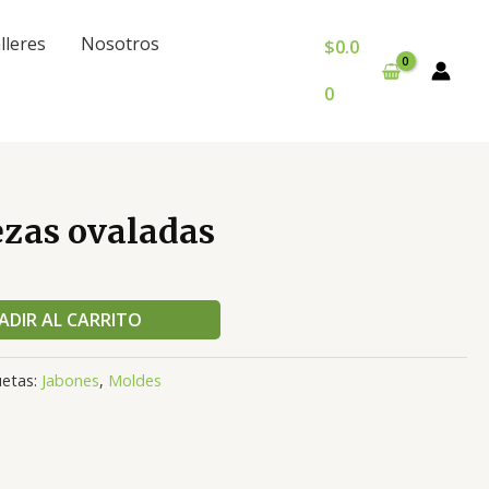
lleres
Nosotros
$
0.0
0
ezas ovaladas
ADIR AL CARRITO
uetas:
Jabones
,
Moldes