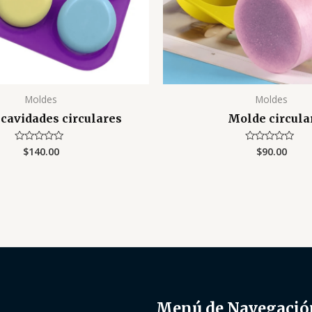
Moldes
Moldes
cavidades circulares
Molde circula
$
140.00
$
90.00
Valorado
Valorado
con
con
0
0
de
de
5
5
Menú de Navegació