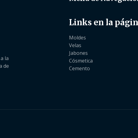
Links en la pági
Moldes
Velas
Jabones
a la
Cósmetica
a de
Cemento