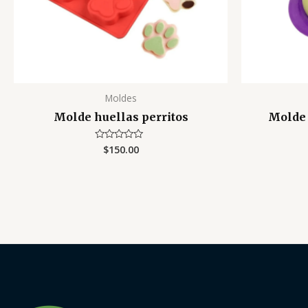
Moldes
Molde huellas perritos
Molde 
$
150.00
Valorado
con
0
de
5