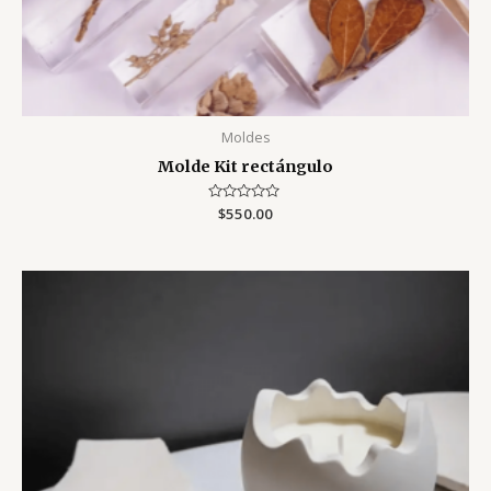
Moldes
Molde Kit rectángulo
Valorado
$
550.00
con
0
de
5