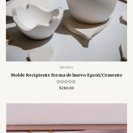
Moldes
Molde Recipiente forma de huevo Epoxi/Cemento
Valorado
$
280.00
con
0
de
5