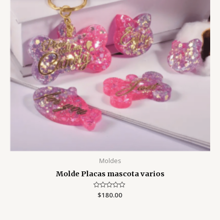
Moldes
Molde Placas mascota varios
Valorado
$
180.00
con
0
de
5