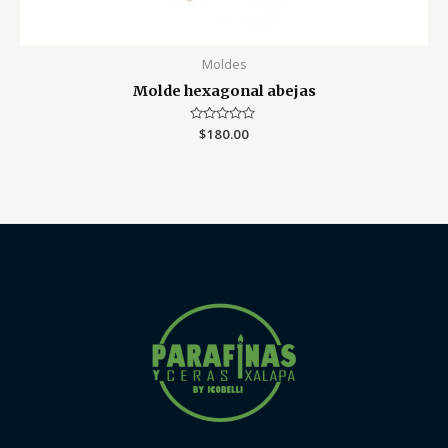
Moldes
Molde hexagonal abejas
Valorado
$
180.00
con
0
de
5