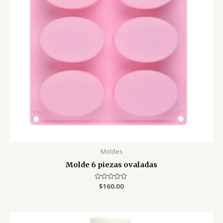
Moldes
Molde 6 piezas ovaladas
Valorado
$
160.00
con
0
de
5