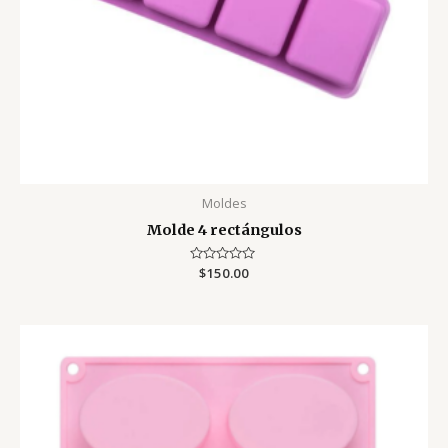
Moldes
Molde 4 rectángulos
Valorado
$
150.00
con
0
de
5