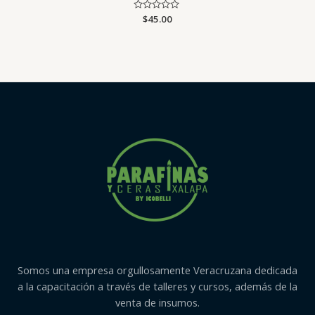
Valorado
$
45.00
con
0
de
5
Somos una empresa orgullosamente Veracruzana dedicada
a la capacitación a través de talleres y cursos, además de la
venta de insumos.