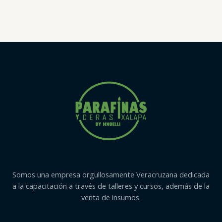
con
0
de
5
Somos una empresa orgullosamente Veracruzana dedicada
a la capacitación a través de talleres y cursos, además de la
venta de insumos.