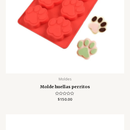
Moldes
Molde huellas perritos
Valorado
$
150.00
con
0
de
5