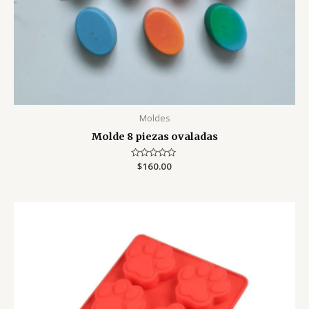
Moldes
Molde 8 piezas ovaladas
Valorado
$
160.00
con
0
de
5