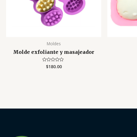
Moldes
Molde exfoliante y masajeador
$
180.00
Valorado
con
0
de
5