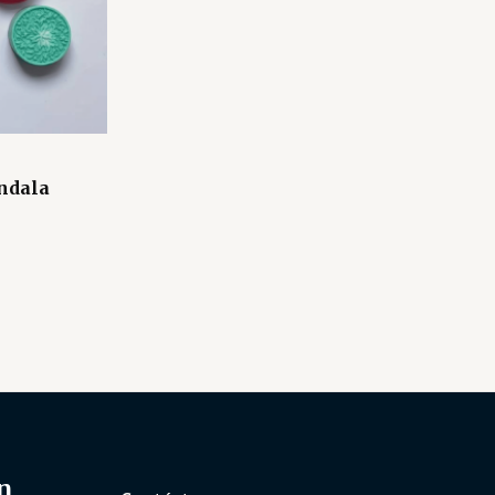
ndala
n