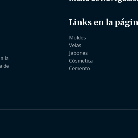
Links en la pági
Moldes
Velas
Jabones
a la
Cósmetica
a de
Cemento