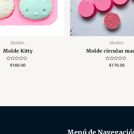
Moldes
Moldes
Molde Kitty
Molde circular ma
$
160.00
$
170.00
Valorado
Valorado
con
con
0
0
de
de
5
5
Menú de Navegació