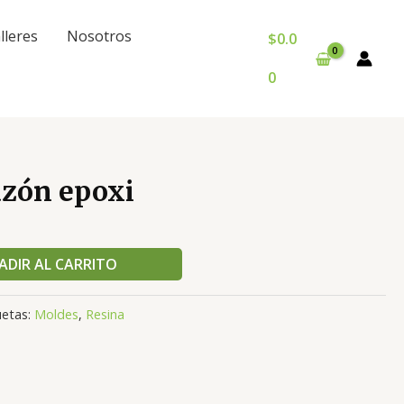
lleres
Nosotros
$
0.0
0
zón epoxi
ADIR AL CARRITO
uetas:
Moldes
,
Resina