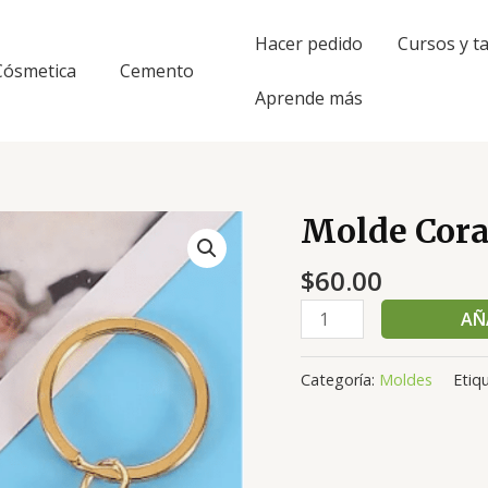
Hacer pedido
Cursos y ta
Cósmetica
Cemento
Aprende más
Molde Cora
Molde
Corazón
$
60.00
epoxi
cantidad
AÑ
Categoría:
Moldes
Etiq