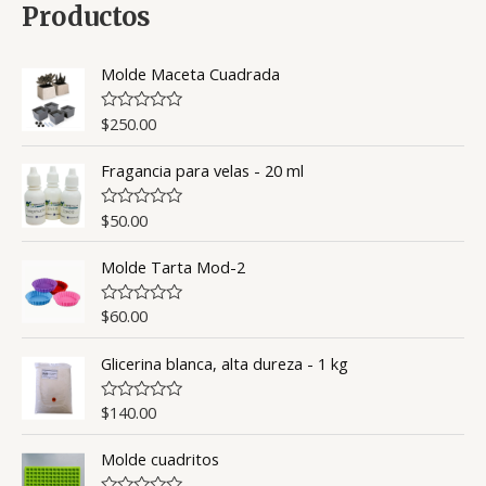
Productos
Molde Maceta Cuadrada
$
250.00
V
a
l
Fragancia para velas - 20 ml
o
r
a
d
$
50.00
V
o
a
c
l
o
Molde Tarta Mod-2
o
n
r
0
a
d
d
$
60.00
V
e
o
a
5
c
l
o
Glicerina blanca, alta dureza - 1 kg
o
n
r
0
a
d
d
$
140.00
V
e
o
a
5
c
l
o
Molde cuadritos
o
n
r
0