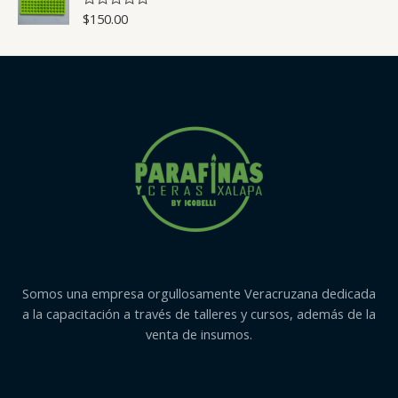
a
d
d
$
150.00
V
e
o
a
5
c
l
o
o
n
r
0
a
d
d
e
o
5
c
o
n
0
d
e
5
Somos una empresa orgullosamente Veracruzana dedicada
a la capacitación a través de talleres y cursos, además de la
venta de insumos.