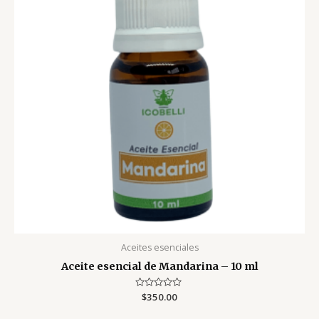
Aceites esenciales
Aceite esencial de Mandarina – 10 ml
Valorado
$
350.00
con
0