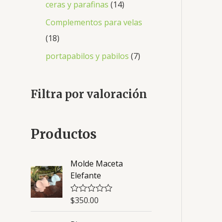
ceras y parafinas
14
Complementos para velas
18
portapabilos y pabilos
7
Filtra por valoración
Productos
Molde Maceta
Elefante
$
350.00
V
a
l