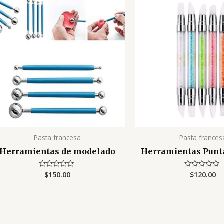
Pasta francesa
Pasta frances
Herramientas de modelado
Herramientas Punta
$
150.00
$
120.00
Valorado
Valorado
con
con
0
0
de
de
5
5