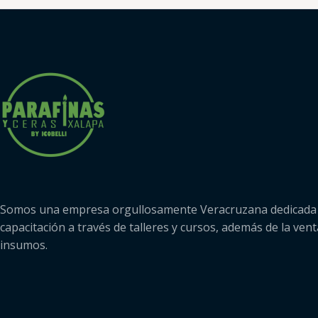
n
r
0
a
d
d
e
o
5
c
o
n
0
d
e
5
Somos una empresa orgullosamente Veracruzana dedicada 
capacitación a través de talleres y cursos, además de la vent
insumos.