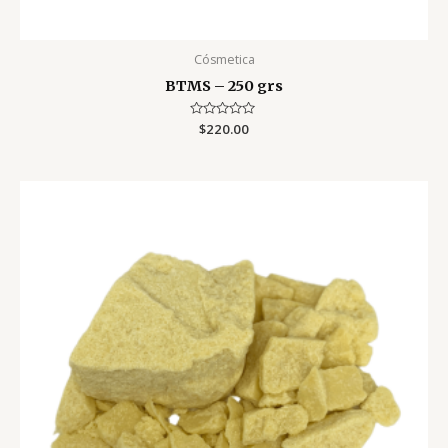
Cósmetica
BTMS – 250 grs
Valorado
$
220.00
con
0
de
5