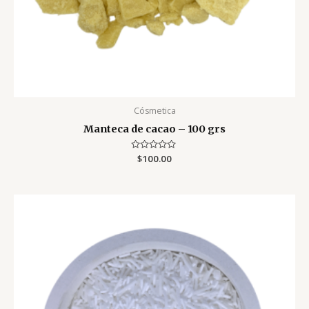
Cósmetica
Manteca de cacao – 100 grs
Valorado
$
100.00
con
0
de
5