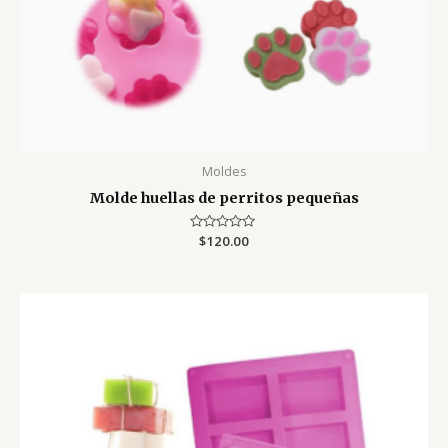
Moldes
Molde huellas de perritos pequeñas
Valorado
$
120.00
con
0
de
5