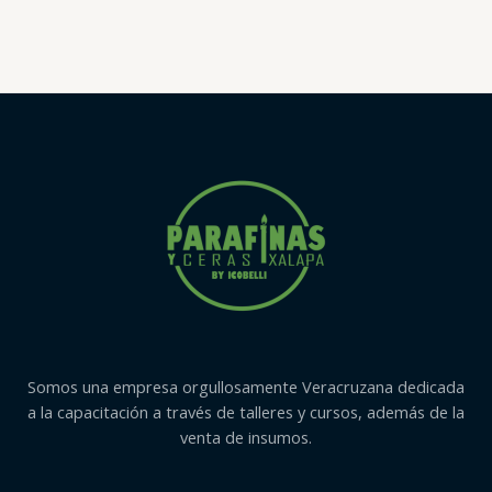
con
0
de
5
Somos una empresa orgullosamente Veracruzana dedicada
a la capacitación a través de talleres y cursos, además de la
venta de insumos.