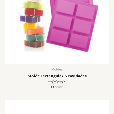
Moldes
Molde rectangular 6 cavidades
Valorado
$
160.00
con
0
de
5