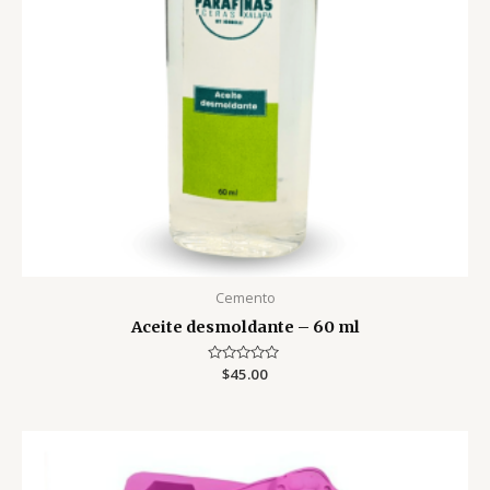
Cemento
Aceite desmoldante – 60 ml
Valorado
$
45.00
con
0
de
5