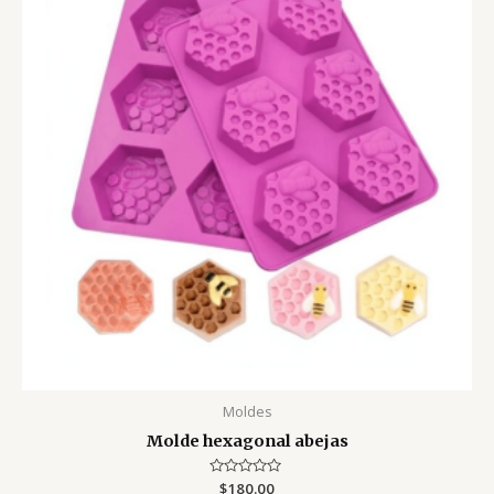
Moldes
Molde hexagonal abejas
Valorado
$
180.00