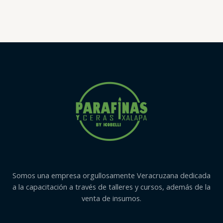
con
0
de
5
Somos una empresa orgullosamente Veracruzana dedicada
a la capacitación a través de talleres y cursos, además de la
venta de insumos.