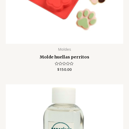
Moldes
Molde huellas perritos
Valorado
$
150.00
con
0
de
5