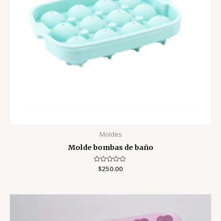
Moldes
Molde bombas de baño
Valorado
$
250.00
con
0
de
5