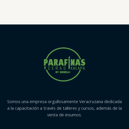
con
0
de
5
Somos una empresa orgullosamente Veracruzana dedicada
a la capacitación a través de talleres y cursos, además de la
venta de insumos.