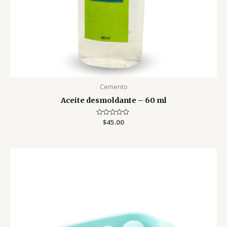
Cemento
Aceite desmoldante – 60 ml
Valorado
$
45.00
con
0
de
5