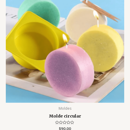
Moldes
Molde circular
Valorado
$
90.00