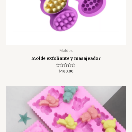
Moldes
Molde exfoliante y masajeador
Valorado
$
180.00
con
0
de
5