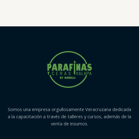
con
0
de
5
Somos una empresa orgullosamente Veracruzana dedicada
a la capacitación a través de talleres y cursos, además de la
venta de insumos.