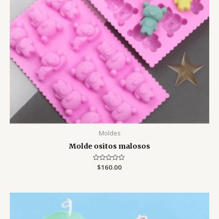
Moldes
Molde ositos malosos
Valorado
$
160.00
con
0
de
5