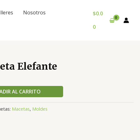
lleres
Nosotros
$
0.0
0
ta Elefante
ADIR AL CARRITO
uetas:
Macetas
,
Moldes