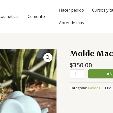
Hacer pedido
Cursos y ta
Cósmetica
Cemento
Aprende más
Molde Mace
Molde
Maceta
$
350.00
Elefante
cantidad
AÑ
Categoría:
Moldes
Etiq