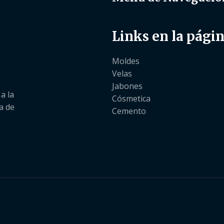
Links en la pági
Moldes
Velas
Jabones
a la
Cósmetica
a de
Cemento