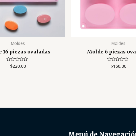
Moldes
Moldes
 16 piezas ovaladas
Molde 6 piezas ov
$
220.00
$
160.00
Valorado
Valorado
con
con
0
0
de
de
5
5
Menú de Navegació