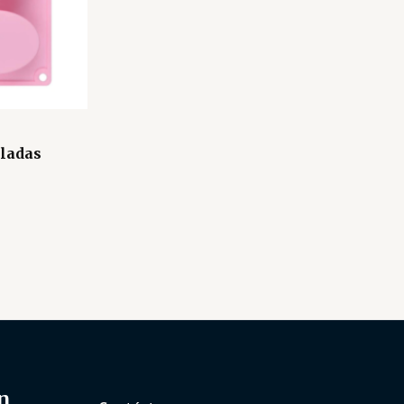
aladas
n