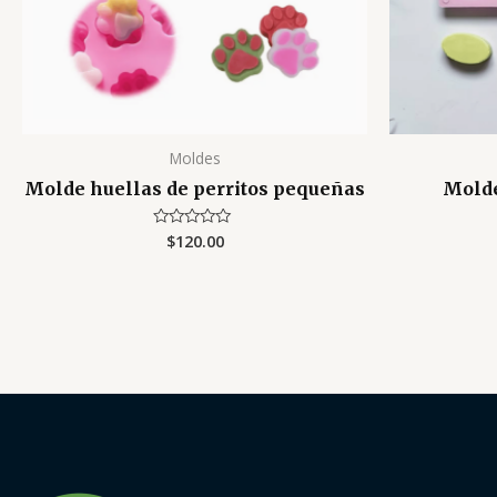
Moldes
Molde huellas de perritos pequeñas
Molde
$
120.00
Valorado
con
0
de
5