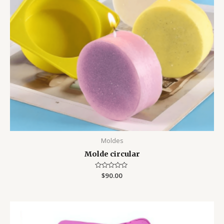
Moldes
Molde circular
Valorado
$
90.00
con
0
de
5