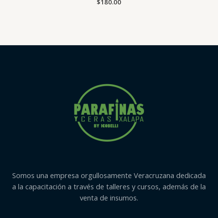
Valorado
$
180.00
con
0
de
5
Somos una empresa orgullosamente Veracruzana dedicada
a la capacitación a través de talleres y cursos, además de la
venta de insumos.