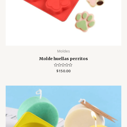
Moldes
Molde huellas perritos
Valorado
$
150.00
con
0
de
5