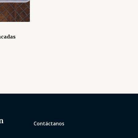
acadas
n
Contáctanos