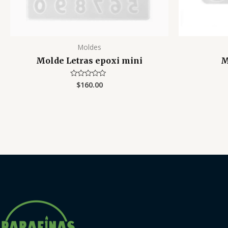
Moldes
Molde Letras epoxi mini
M
$
160.00
Valorado
con
0
de
5