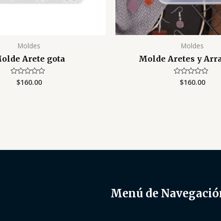
Moldes
Moldes
olde Arete gota
Molde Aretes y Arr
$
160.00
$
160.00
Valorado
Valorado
con
con
0
0
de
de
5
5
Menú de Navegació