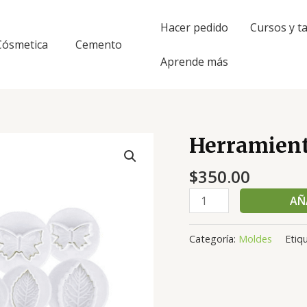
Hacer pedido
Cursos y ta
Cósmetica
Cemento
Aprende más
Herramient
Herramientas
para
$
350.00
Pasta
Francesa
AÑ
cantidad
Categoría:
Moldes
Etiq