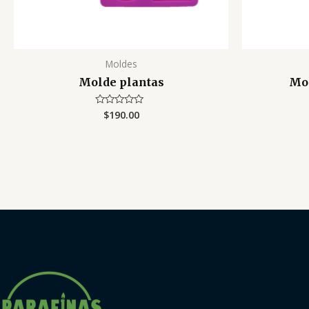
Moldes
Molde plantas
Mol
$
190.00
Valorado
con
0
de
5