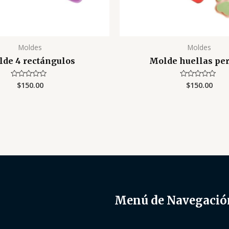
Moldes
Moldes
de 4 rectángulos
Molde huellas per
$
150.00
$
150.00
Valorado
Valorado
con
con
0
0
de
de
5
5
Menú de Navegació