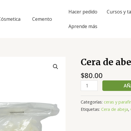
Hacer pedido
Cursos y ta
Cósmetica
Cemento
Aprende más
Cera de abe
Cera
de
$
80.00
abeja
refinada
AÑ
-
50
Categorías:
ceras y parafi
grs
Etiquetas:
Cera de abeja
,
cantidad