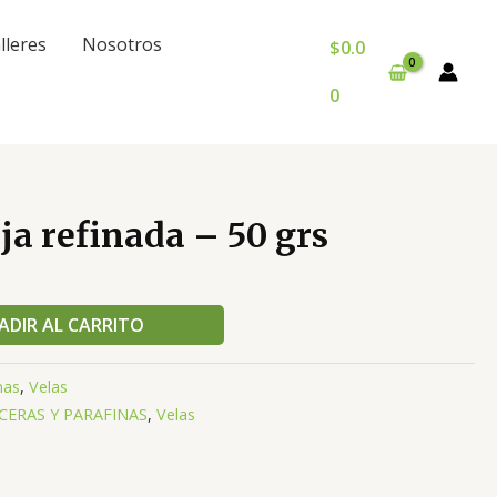
lleres
Nosotros
$
0.0
0
ja refinada – 50 grs
ADIR AL CARRITO
nas
,
Velas
CERAS Y PARAFINAS
,
Velas