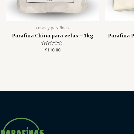
ceras y parafinas
Parafina China para velas – 1kg
Parafina 
$
110.00
Valorado
con
0
de
5