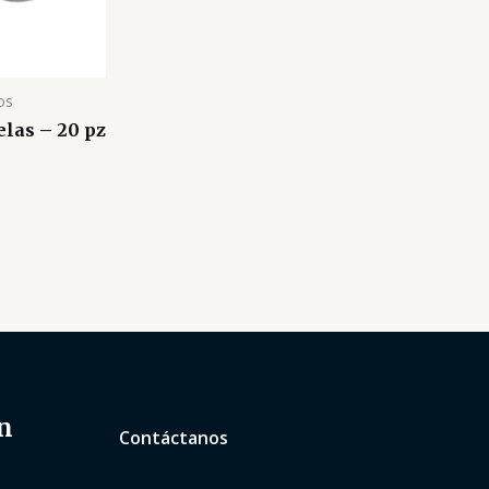
os
elas – 20 pz
n
Contáctanos