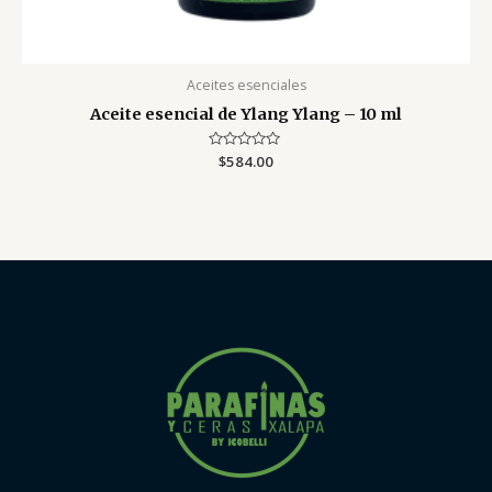
Aceites esenciales
Aceite esencial de Ylang Ylang – 10 ml
Valorado
$
584.00
con
0
de
5