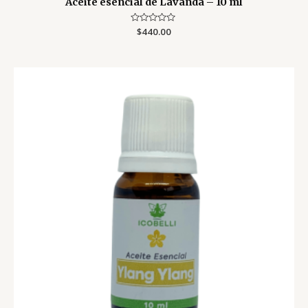
Aceite esencial de Lavanda – 10 ml
Valorado
$
440.00
con
0
de
5