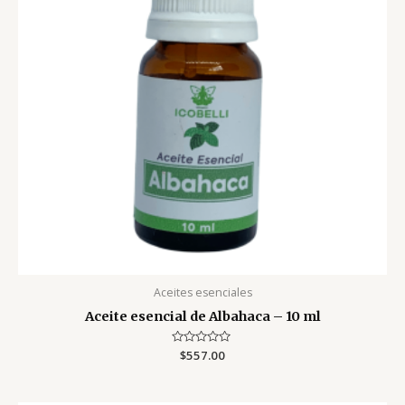
Aceites esenciales
Aceite esencial de Albahaca – 10 ml
Valorado
$
557.00
con
0
de
5