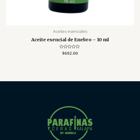
Aceites esenciales
Aceite esencial de Enebro – 10 ml
Valorado
$
692.00
con
0
de
5