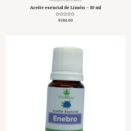
Aceite esencial de Limón – 10 ml
Valorado
$
386.00
con
0
de
5