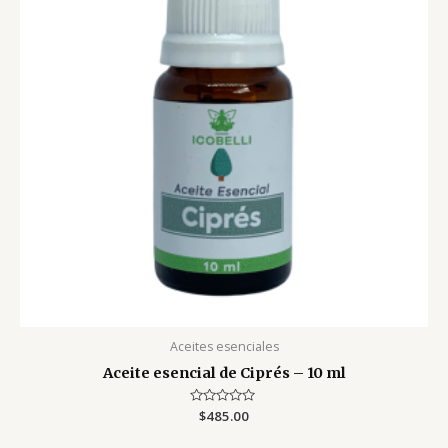
Aceites esenciales
Aceite esencial de Ciprés – 10 ml
Valorado
$
485.00
con
0