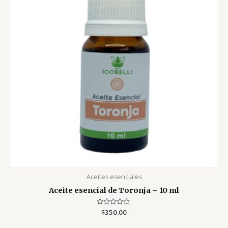
Aceites esenciales
Aceite esencial de Toronja – 10 ml
Valorado
$
350.00
con
0