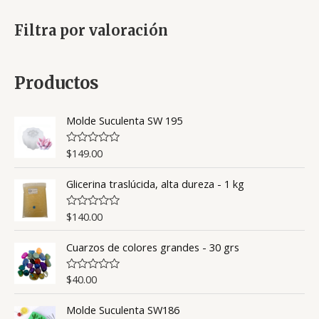
Filtra por valoración
Productos
Molde Suculenta SW 195
$
149.00
V
a
l
Glicerina traslúcida, alta dureza - 1 kg
o
r
a
d
$
140.00
V
o
a
c
l
o
Cuarzos de colores grandes - 30 grs
o
n
r
0
a
d
d
$
40.00
V
e
o
a
5
c
l
o
Molde Suculenta SW186
o
n
r