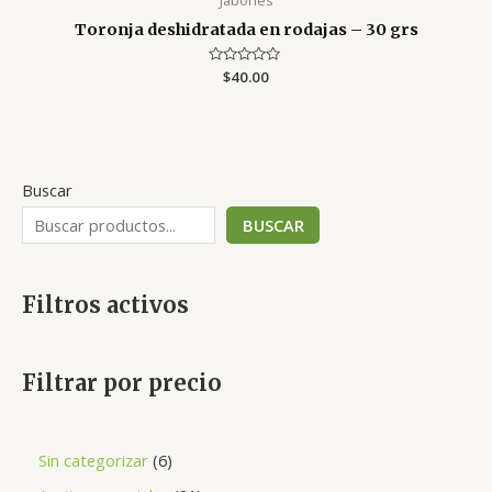
Jabones
Toronja deshidratada en rodajas – 30 grs
Valorado
$
40.00
con
0
de
5
Buscar
BUSCAR
Filtros activos
Filtrar por precio
Sin categorizar
6