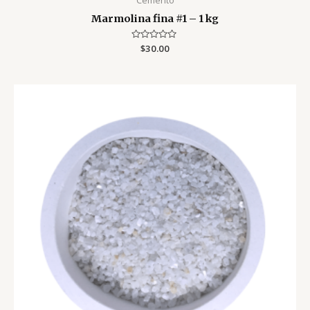
Cemento
Marmolina fina #1 – 1 kg
Valorado
$
30.00
con
0
de
5