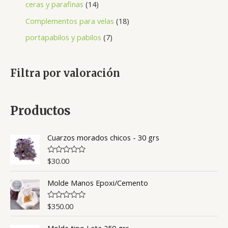
ceras y parafinas
14
Complementos para velas
18
portapabilos y pabilos
7
Filtra por valoración
Productos
Cuarzos morados chicos - 30 grs
$
30.00
V
a
l
Molde Manos Epoxi/Cemento
o
r
a
d
$
350.00
V
o
a
c
l
o
Molde tipo Lata 250 grs
o