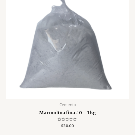
Cemento
Marmolina fina #0 – 1 kg
Valorado
$
30.00
con
0