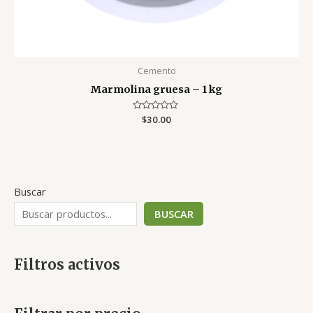
Cemento
Marmolina gruesa – 1 kg
Valorado
$
30.00
con
0
de
5
Buscar
BUSCAR
Filtros activos