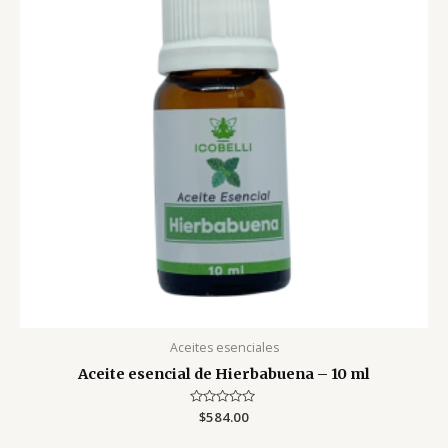
Aceites esenciales
Aceite esencial de Hierbabuena – 10 ml
Valorado
$
584.00
con
0