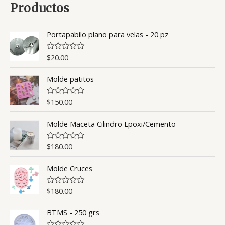
Productos
Portapabilo plano para velas - 20 pz
$
20.00
V
a
l
Molde patitos
o
r
a
d
$
150.00
V
o
a
c
l
o
Molde Maceta Cilindro Epoxi/Cemento
o
n
r
0
a
d
d
$
180.00
V
e
o
a
5
c
l
o
Molde Cruces
o
n
r
0
a
d
d
$
180.00
V
e
o
a
5
c
l
o
BTMS - 250 grs
o
n
r
0