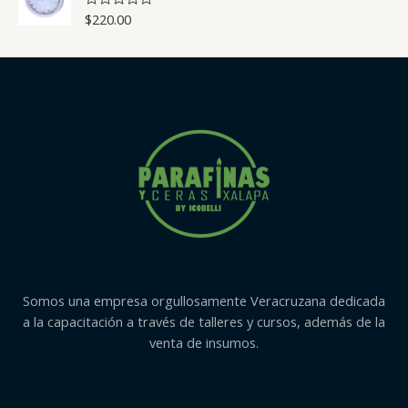
a
d
d
$
220.00
V
e
o
a
5
c
l
o
o
n
r
0
a
d
d
e
o
5
c
o
n
0
d
e
5
Somos una empresa orgullosamente Veracruzana dedicada
a la capacitación a través de talleres y cursos, además de la
venta de insumos.